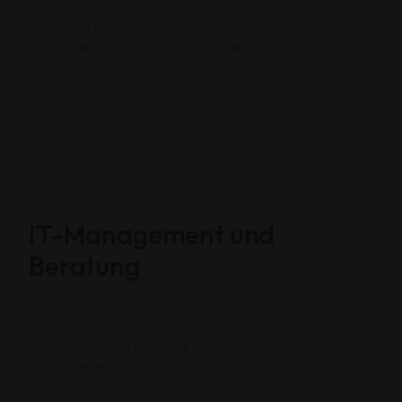
• Moderne Telefonie
• Lösungen für Drucken und Scannen
Start
Leistungen
IT-Management und
Beratung
Kontakt
• IT-Management Beratung
• IT-Strategie