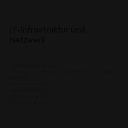
IT-Infrastruktur und
Netzwerk
• Netzwerkverkabelung
• IT-Infrastruktur: Planung, Realisierung, Restrukturierung,
Betreuung
• Netzwerkbetreuung
• Standortvernetzung
• WLAN Lösungen
• Servermanagement