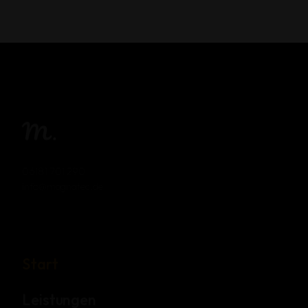
06181 701 290
info@magnatec.de
Start
Leistungen