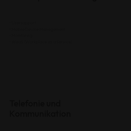
• Usersupport
• Mobile Device Management
• Monitoring
• WaaS (Workplace as a Service)
Telefonie und
Kommunikation