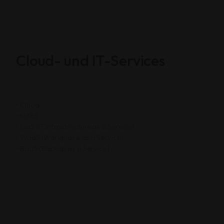
Cloud- und IT-Services
• Cloud
• M365
• IaaS (IT Infrastructure as a Service)
• WaaS (Workplace as a Service)
• BaaS (Backup as a Service)