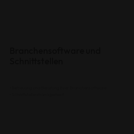
Branchensoftware und
Schnittstellen
• Betreuung und Beratung Ihrer Branchensoftware
• Schnittstellenmanagement